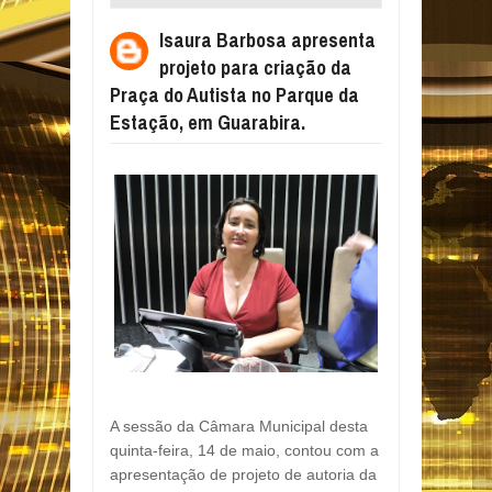
PARA CRIAÇÃO DA PRAÇA DO AUTISTA NO
Isaura Barbosa apresenta
PARQUE DA ESTAÇÃO, EM GUARABIRA.
projeto para criação da
Praça do Autista no Parque da
Estação, em Guarabira.
A sessão da Câmara Municipal desta
quinta-feira, 14 de maio, contou com a
apresentação de projeto de autoria da