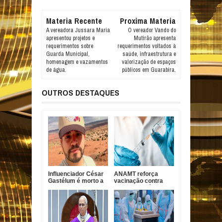
Materia Recente
Proxima Materia
A vereadora Jussara Maria
O vereador Vando do
apresentou projetos e
Mutirão apresenta
requerimentos sobre
requerimentos voltados à
Guarda Municipal,
saúde, infraestrutura e
homenagem e vazamentos
valorização de espaços
de água.
públicos em Guarabira.
OUTROS DESTAQUES
Influenciador César
ANAMT reforça
Gastélum é morto a
vacinação contra
tiros durante live no
sarampo após casos
México
em São Paulo