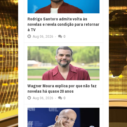
Rodrigo Santoro admite volta às
novelas e revela condição para retornar
à TV
Aug
06,
2026
-
0
Wagner Moura explica por que não faz
novelas há quase 20 anos
Aug
06,
2026
-
0