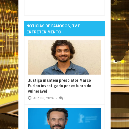
Parque da Estação, em Guarabira.
Rating:
5
Reviewed By:
Informativo em Foco
NOTÍCIAS DE FAMOSOS, TV E
ENTRETENIMENTO
Justiça mantém preso ator Marco
Furlan investigado por estupro de
vulnerável
Aug
06,
2026
-
0