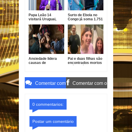
Papa Leão 14
Surto de Ebola no
visitará Uruguai,
Congo já soma 1.751
Argentina e Peru em
mortes, alerta OMS
novembro
Ansiedade lidera
Pai e duas filhas são
causas de
encontrados mortos
incapacidade entre
após divórcio nos
jovens no Brasil
EUA
Comentar com
Comentar com o
o Gmail
Facebook
0 commentarios:
Postar um comentário