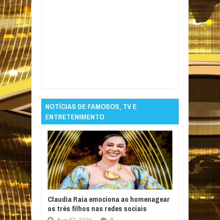
Item Reviewed:
4 tarefas de limpeza do dia a
dia que fazem bem à saúde
Rating:
5
Reviewed By:
Informativo em Foco
NOTÍCIAS DE FAMOSOS, TV E
ENTRETENIMENTO
Claudia Raia emociona ao homenagear
os três filhos nas redes sociais