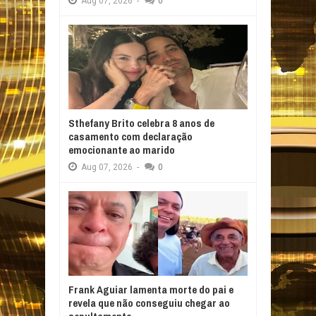
Aug
07,
2026
-
0
Sthefany Brito celebra 8 anos de
casamento com declaração
emocionante ao marido
Aug
07,
2026
-
0
Frank Aguiar lamenta morte do pai e
revela que não conseguiu chegar ao