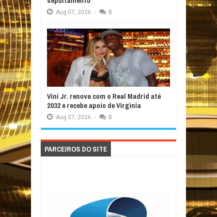
sepultamento
Aug
07,
2026
-
0
Vini Jr. renova com o Real Madrid até
2032 e recebe apoio de Virginia
Aug
07,
2026
-
0
PARCEIROS DO SITE