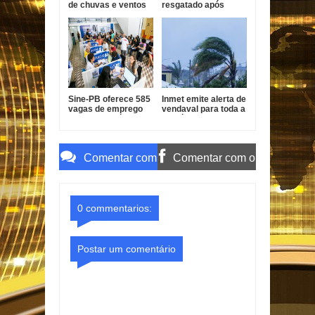
de chuvas e ventos
resgatado após
fortes para 26
aparecer no rio
cidades da PB
Jaguaribe, em João
Pessoa
Sine-PB oferece 585
Inmet emite alerta de
vagas de emprego
vendaval para toda a
em 11 municípios da
Paraíba neste
Paraíba
sábado
Comentar com
Comentar com o
o Gmail
Facebook
0 commentarios:
Postar um comentário