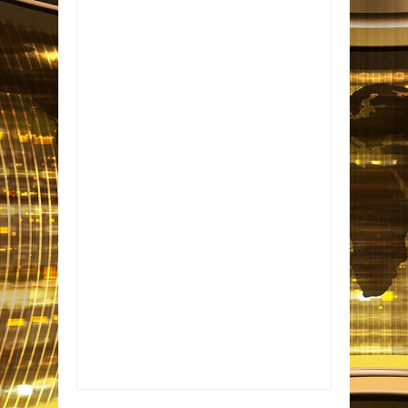
Item Reviewed:
Sine-PB oferece 945 vagas
de emprego em 15 cidades da Paraíba
Rating:
5
Reviewed By:
Informativo em Foco