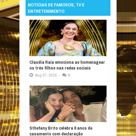
NOTÍCIAS DE FAMOSOS, TV E
ENTRETENIMENTO
Claudia Raia emociona ao homenagear
os três filhos nas redes sociais
Aug
07,
2026
-
0
Sthefany Brito celebra 8 anos de
casamento com declaração