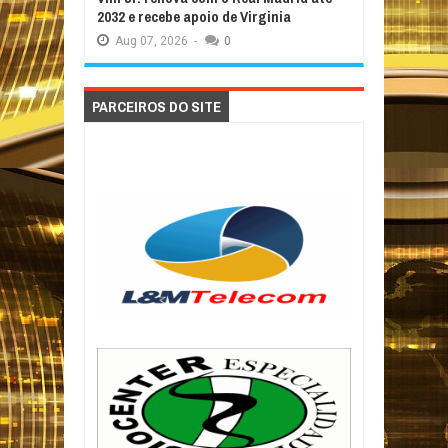
2032 e recebe apoio de Virginia
Aug
07,
2026
-
0
PARCEIROS DO SITE