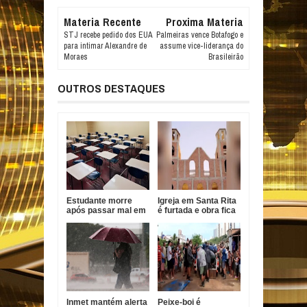
Materia Recente
Proxima Materia
STJ recebe pedido dos EUA
Palmeiras vence Botafogo e
para intimar Alexandre de
assume vice-liderança do
Moraes
Brasileirão
OUTROS DESTAQUES
Estudante morre
Igreja em Santa Rita
após passar mal em
é furtada e obra fica
escola de Caaporã
prejudicada
Inmet mantém alerta
Peixe-boi é