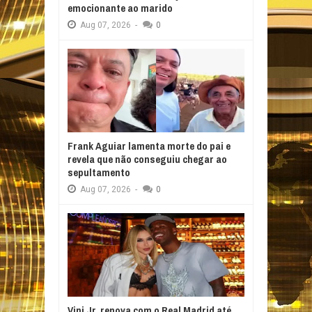
emocionante ao marido
Aug
07,
2026
-
0
Frank Aguiar lamenta morte do pai e
revela que não conseguiu chegar ao
sepultamento
Aug
07,
2026
-
0
Vini Jr. renova com o Real Madrid até