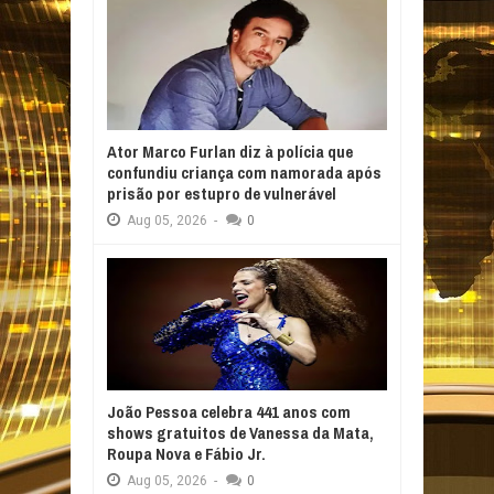
Ator Marco Furlan diz à polícia que
confundiu criança com namorada após
prisão por estupro de vulnerável
Aug
05,
2026
-
0
João Pessoa celebra 441 anos com
shows gratuitos de Vanessa da Mata,
Roupa Nova e Fábio Jr.
Aug
05,
2026
-
0