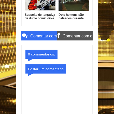
Suspeito de tentativa
Dois homens são
de duplo homicídio é
baleados durante
preso em João
ataque no Bairro dos
Pessoa
Ipês
Comentar com
Comentar com o
o Gmail
Facebook
0 commentarios:
Postar um comentário