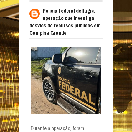
QUE INVESTIGA DESVIOS DE RECURSOS
Polícia Federal deflagra
PÚBLICOS EM CAMPINA GRANDE
operação que investiga
desvios de recursos públicos em
Campina Grande
Durante a operação, foram