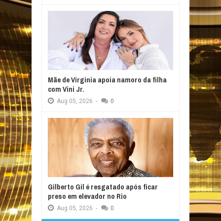
Mãe de Virginia apoia namoro da filha
com Vini Jr.
Aug
05,
2026
-
0
Gilberto Gil é resgatado após ficar
preso em elevador no Rio
Aug
05,
2026
-
0