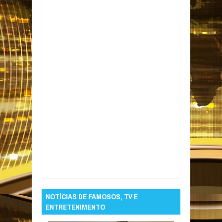
Item Reviewed:
Polícia Federal deflagra
operação que investiga desvios de recursos
públicos em Campina Grande
Rating:
5
Reviewed By:
Informativo em Foco
NOTÍCIAS DE FAMOSOS, TV E
ENTRETENIMENTO