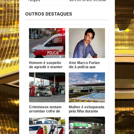
Tangará
até o fim do ano, diz Aneel
OUTROS DESTAQUES
Homem é suspeito
Ator Marco Furlan
de agredir e manter
diz à polícia que
mulher em cárcere
confundiu criança
na Paraíba
com namorada após
prisão por estupro
de vulnerável
Criminosos tentam
Mulher é esfaqueada
arrombar cofre de
pela filha durante
posto de
surto em João
combustíveis em
Pessoa
João Pessoa