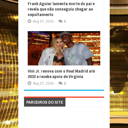
Frank Aguiar lamenta morte do pai e
revela que não conseguiu chegar ao
sepultamento
Aug
07,
2026
-
0
Vini Jr. renova com o Real Madrid até
2032 e recebe apoio de Virginia
Aug
07,
2026
-
0
PARCEIROS DO SITE