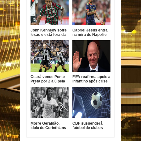
John Kennedy sofre
Gabriel Jesus entra
lesão e está fora da
na mira do Napoli e
temporada do
pode deixar Arsenal
Fluminense
Ceará vence Ponte
FIFA reafirma apoio a
Preta por 2 a 0 pela
Infantino após crise
Série B
com projeto
comercial
Morre Geraldão,
CBF suspenderá
ídolo do Corinthians
futebol de clubes
e campeão paulista
durante a Copa do
de 1977
Mundo de 2027