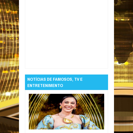
Item Reviewed:
Bandidos rendem
funcionários e roubam uniformes do Botafogo
Rating:
5
Reviewed By:
Informativo em Foco
NOTÍCIAS DE FAMOSOS, TV E
ENTRETENIMENTO