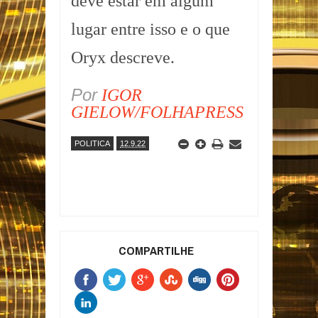
deve estar em algum
lugar entre isso e o que
Oryx descreve.
Por
IGOR
GIELOW/FOLHAPRESS
POLITICA
12.9.22
COMPARTILHE