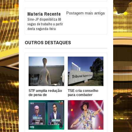
Materia Recente
Postagem mais antiga
Sine-JP disponibiliza 86
vagas de trabalho a partir
desta segunda-feira
OUTROS DESTAQUES
STF amplia redução
TSE cria conselho
de pena de
para combater
condenada pelo 8 de
desinformação e uso
janeiro
indevido de IA