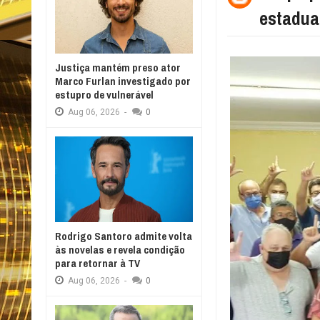
estadual
Justiça mantém preso ator
Marco Furlan investigado por
estupro de vulnerável
Aug
06,
2026
-
0
Rodrigo Santoro admite volta
às novelas e revela condição
para retornar à TV
Aug
06,
2026
-
0