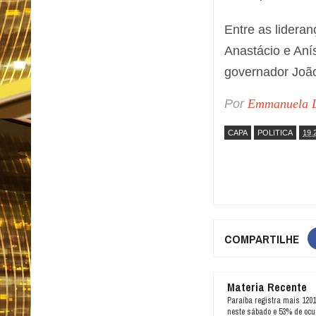
Entre as lidera
Anastácio e Aní
governador João
Por
Emmanuela L
CAPA
POLITICA
19.
COMPARTILHE
Materia Recente
Paraíba registra mais 1201
neste sábado e 53% de ocu