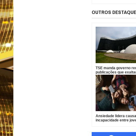
OUTROS DESTAQU
TSE manda governo r
publicações que exalt
das redes oficiais
Ansiedade lidera caus
incapacidade entre jov
Brasil