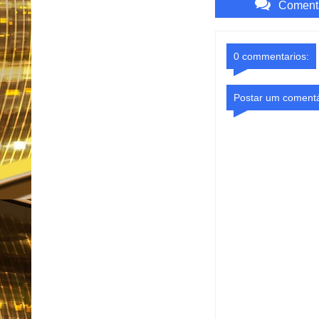
Comenta
0 commentarios:
Postar um comentá