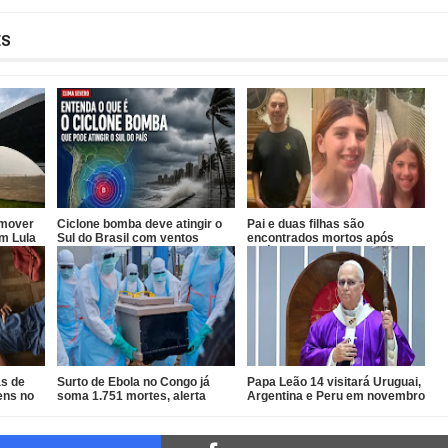
ES
emover
Ciclone bomba deve atingir o
Pai e duas filhas são
am Lula
Sul do Brasil com ventos
encontrados mortos após
acima de 100 km/h
divórcio nos EUA
as de
Surto de Ebola no Congo já
Papa Leão 14 visitará Uruguai,
ens no
soma 1.751 mortes, alerta
Argentina e Peru em novembro
OMS