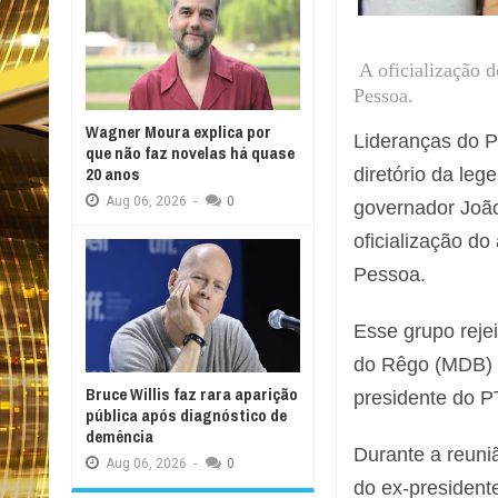
A oficialização 
Pessoa.
Wagner Moura explica por
Lideranças do P
que não faz novelas há quase
20 anos
diretório da leg
Aug
06,
2026
-
0
governador João
oficialização do
Pessoa.
Esse grupo reje
do Rêgo (MDB) 
Bruce Willis faz rara aparição
presidente do P
pública após diagnóstico de
demência
Durante a reuni
Aug
06,
2026
-
0
do ex-president