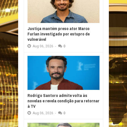
Justiça mantém preso ator Marco
Furlan investigado por estupro de
vulnerável
Aug
06,
2026
-
0
Rodrigo Santoro admite volta às
novelas e revela condição para retornar
à TV
Aug
06,
2026
-
0