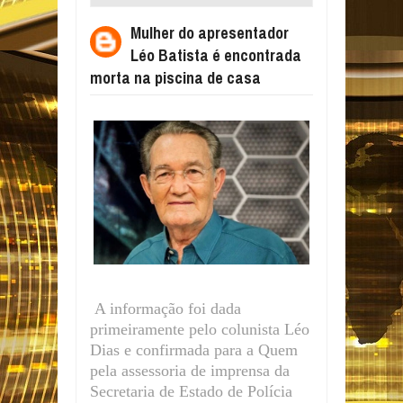
É ENCONTRADA MORTA NA PISCINA DE
Mulher do apresentador
CASA
Léo Batista é encontrada
morta na piscina de casa
A informação foi dada
primeiramente pelo colunista Léo
Dias e confirmada para a Quem
pela assessoria de imprensa da
Secretaria de Estado de Polícia