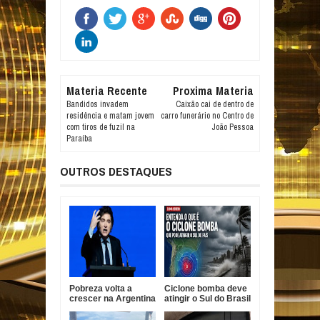
Materia Recente
Proxima Materia
Bandidos invadem
Caixão cai de dentro de
residência e matam jovem
carro funerário no Centro de
com tiros de fuzil na
João Pessoa
Paraíba
OUTROS DESTAQUES
Pobreza volta a
Ciclone bomba deve
crescer na Argentina
atingir o Sul do Brasil
e Milei defende
com ventos acima
ajuste econômico
de 100 km/h