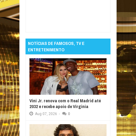
Item Reviewed:
Mulher do apresentador Léo
Batista é encontrada morta na piscina de
casa
Rating:
5
Reviewed By:
Informativo em
Foco
NOTÍCIAS DE FAMOSOS, TV E
ENTRETENIMENTO
Vini Jr. renova com o Real Madrid até
2032 e recebe apoio de Virginia
Aug
07,
2026
-
0