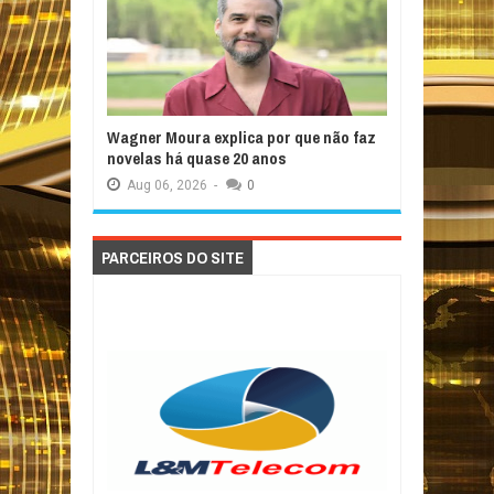
Wagner Moura explica por que não faz
novelas há quase 20 anos
Aug
06,
2026
-
0
PARCEIROS DO SITE