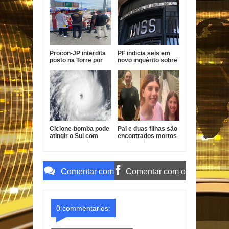
Procon-JP interdita
PF indicia seis em
posto na Torre por
novo inquérito sobre
gasolina fora do
descontos indevidos
padrão
no INSS
Ciclone-bomba pode
Pai e duas filhas são
atingir o Sul com
encontrados mortos
ventos de até 100
após divórcio nos
km/h
EUA
Comentar com
Comentar com o
o Gmail
Facebook
0 commentarios: