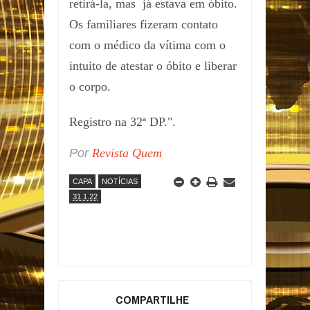
retirá-la, mas já estava em óbito.
Os familiares fizeram contato
com o médico da vítima com o
intuito de atestar o óbito e liberar
o corpo.
Registro na 32ª DP.".
Por
Revista Quem
CAPA
NOTÍCIAS
31.1.22
COMPARTILHE