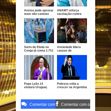
Anvisa pode aprovar
ANAMT reforça
mais oito canetas
vacinação contra
emagrecedoras até
sarampo após casos
2026
em São Paulo
Surto de Ebola no
Ansiedade lidera
Congo já soma 1.751
causas de
mortes, alerta OMS
incapacidade entre
jovens no Brasil
Papa Leão 14
Pobreza volta a
visitará Uruguai,
crescer na Argentina
Argentina e Peru em
e Milei defende
novembro
ajuste econômico
Comentar com
Comentar com o