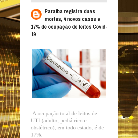
NOVOS CASOS E 17% DE OCUPAÇÃO DE
Paraíba registra duas
LEITOS COVID-19
mortes, 4 novos casos e
17% de ocupação de leitos Covid-
19
A ocupação total de leitos de
UTI (adulto, pediátrico e
obstétrico), em todo estado, é de
17%.