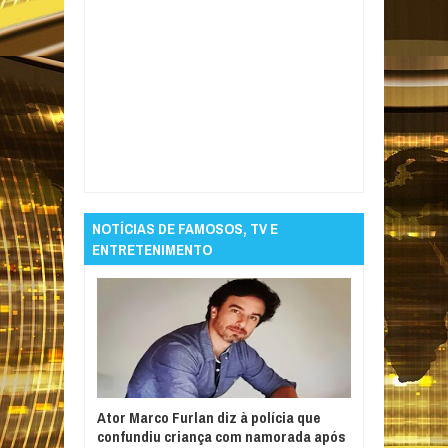
Item Reviewed:
Paraíba registra duas mortes,
4 novos casos e 17% de ocupação de leitos
Covid-19
Rating:
5
Reviewed By:
Informativo
em Foco
NOTÍCIAS DE FAMOSOS, TV E
ENTRETENIMENTO
Ator Marco Furlan diz à polícia que
confundiu criança com namorada após