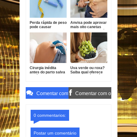
Perda rápida de peso
Anvisa pode aprovar
pode causar
mais oito canetas
afundamento das
emagrecedoras até
têmporas, alertam
2026
especialistas
Cirurgia inédita
Uva verde ou roxa?
antes do parto salva
Saiba qual oferece
bebê com forma
mais benefícios à
grave de
saúde
gastrosquise
Comentar com
Comentar com o
o Gmail
Facebook
0 commentarios:
Postar um comentário