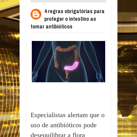
PROTEGER O INTESTINO AO TOMAR
4 regras obrigatórias para
ANTIBIÓTICOS
proteger o intestino ao
tomar antibióticos
Especialistas alertam que o
uso de antibióticos pode
desequilibrar a flora