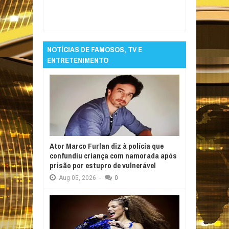
Item Reviewed:
4 regras obrigatórias para
proteger o intestino ao tomar antibióticos
Rating:
5
Reviewed By:
Informativo em Foco
NOTÍCIAS DE FAMOSOS, TV E
ENTRETENIMENTO
Ator Marco Furlan diz à polícia que
confundiu criança com namorada após
prisão por estupro de vulnerável
Aug
05,
2026
-
0