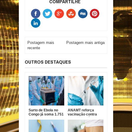
COMPARTILHE
Postagem mais
Postagem mais antiga
recente
OUTROS DESTAQUES
Surto de Ebola no
ANAMT reforça
Congo já soma 1.751
vacinação contra
mortes, alerta OMS
sarampo após casos
em São Paulo