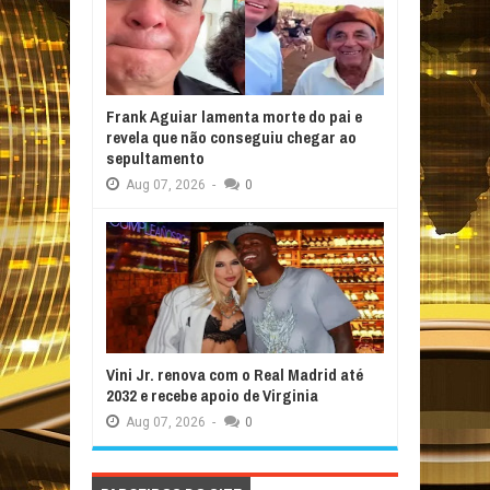
Frank Aguiar lamenta morte do pai e
revela que não conseguiu chegar ao
sepultamento
Aug
07,
2026
-
0
Vini Jr. renova com o Real Madrid até
2032 e recebe apoio de Virginia
Aug
07,
2026
-
0