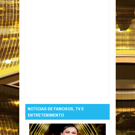
Item Reviewed:
Por que brasileira Patrícia
Lélis é procurada por fraudes de US$ 700 mil
nos EUA?
Rating:
5
Reviewed By:
Informativo
em Foco
NOTÍCIAS DE FAMOSOS, TV E
ENTRETENIMENTO