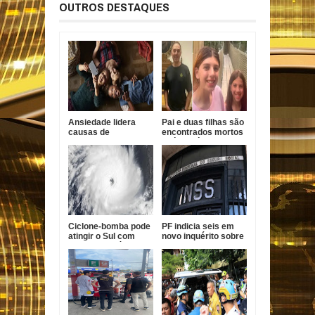
OUTROS DESTAQUES
Ansiedade lidera
Pai e duas filhas são
causas de
encontrados mortos
incapacidade entre
após divórcio nos
jovens no Brasil
EUA
Ciclone-bomba pode
PF indicia seis em
atingir o Sul com
novo inquérito sobre
ventos de até 100
descontos indevidos
km/h
no INSS