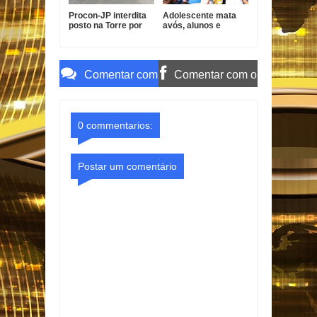
Procon-JP interdita
Adolescente mata
posto na Torre por
avós, alunos e
gasolina fora do
professores em
padrão
escola na Tailândia
Comentar com
Comentar com o
o Gmail
Facebook
0 commentarios:
Postar um comentário