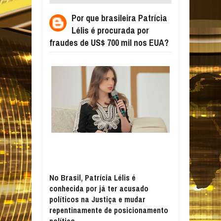
PROCURADA POR FRAUDES DE US$ 700
Por que brasileira Patrícia
MIL NOS EUA?
Lélis é procurada por
fraudes de US$ 700 mil nos EUA?
No Brasil, Patrícia Lélis é
conhecida por já ter acusado
políticos na Justiça e mudar
repentinamente de posicionamento