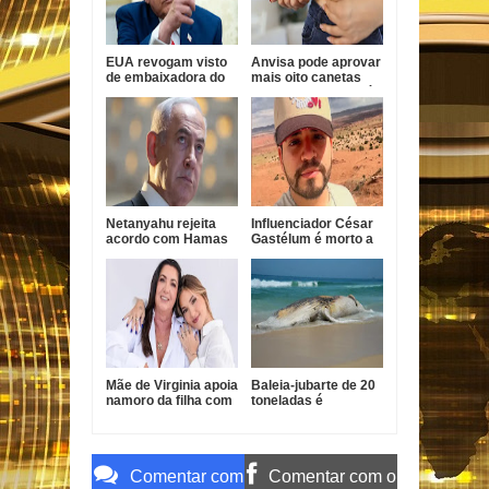
EUA revogam visto
Anvisa pode aprovar
de embaixadora do
mais oito canetas
Brasil em retaliação
emagrecedoras até
diplomática
2026
Netanyahu rejeita
Influenciador César
acordo com Hamas
Gastélum é morto a
e exige
tiros durante live no
desarmamento
México
antes de retirada
Mãe de Virginia apoia
Baleia-jubarte de 20
namoro da filha com
toneladas é
Vini Jr.
encontrada morta
em Praia Grande
Comentar com
Comentar com o