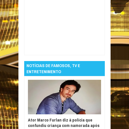
Item Reviewed:
OMS pede mais controle
sobre cigarros eletrônicos
Rating:
5
Reviewed By:
Informativo em Foco
NOTÍCIAS DE FAMOSOS, TV E
ENTRETENIMENTO
Ator Marco Furlan diz à polícia que
confundiu criança com namorada após