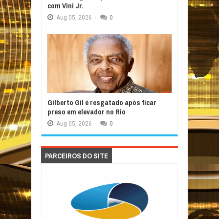
com Vini Jr.
Aug
05,
2026
-
0
Gilberto Gil é resgatado após ficar
preso em elevador no Rio
Aug
05,
2026
-
0
PARCEIROS DO SITE