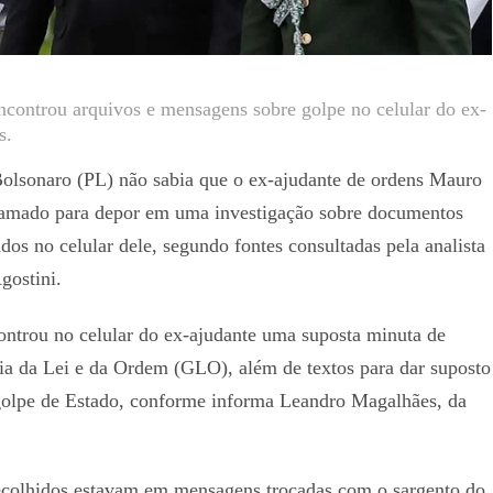
encontrou arquivos e mensagens sobre golpe no celular do ex-
s.
Bolsonaro (PL) não sabia que o ex-ajudante de ordens Mauro
hamado para depor em uma investigação sobre documentos
ados no celular dele, segundo fontes consultadas pela analista
ostini.
ontrou no celular do ex-ajudante uma suposta minuta de
ia da Lei e da Ordem (GLO), além de textos para dar suposto
golpe de Estado, conforme informa Leandro Magalhães, da
colhidos estavam em mensagens trocadas com o sargento do