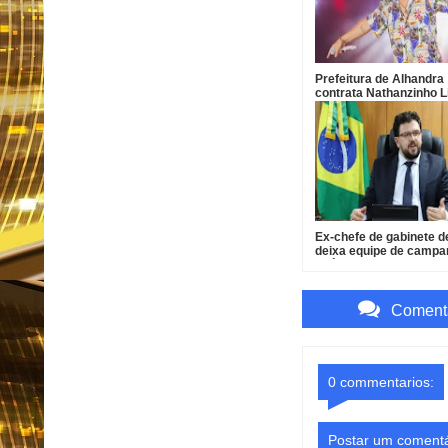
Prefeitura de Alhandra
contrata Nathanzinho 
R$ 750 mil para show d
da padroeira
Ex-chefe de gabinete d
deixa equipe de camp
após pressão
Comenta
0 commentarios:
Postar um comentá