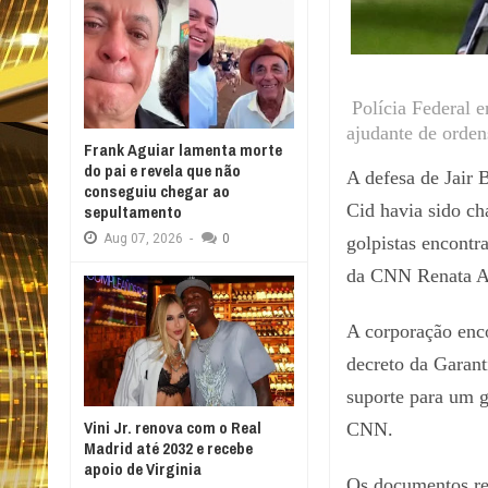
Polícia Federal 
ajudante de orden
Frank Aguiar lamenta morte
do pai e revela que não
A defesa de Jair 
conseguiu chegar ao
Cid havia sido c
sepultamento
Aug
07,
2026
-
0
golpistas encontr
da CNN Renata Ag
A corporação enc
decreto da Garant
suporte para um 
Vini Jr. renova com o Real
CNN.
Madrid até 2032 e recebe
apoio de Virginia
Os documentos re