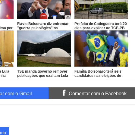
Flávio Bolsonaro diz enfrentar
Prefeito de Catingueira terá 20
Lima por
"guerra psicológica" na
dias para explicar ao TCE-PB
a festa
campanha
terceirização irregular de R$
546 mil
e Lula
TSE manda governo remover
Família Bolsonaro terá seis
anha
publicações que exaltam Lula
candidatos nas eleições de
das redes oficiais
outubro
r com o Gmail
Comentar com o Facebook
rio