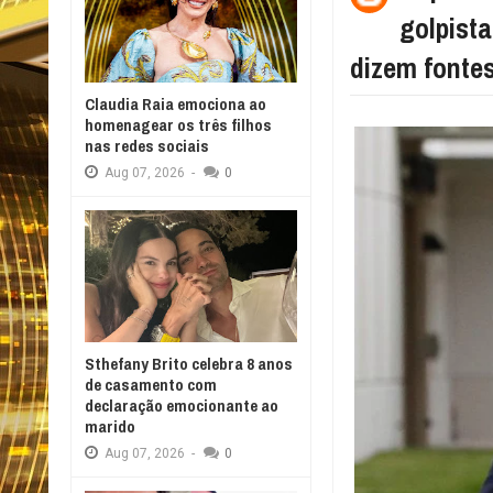
golpist
dizem fonte
Claudia Raia emociona ao
homenagear os três filhos
nas redes sociais
Aug
07,
2026
-
0
Sthefany Brito celebra 8 anos
de casamento com
declaração emocionante ao
marido
Aug
07,
2026
-
0