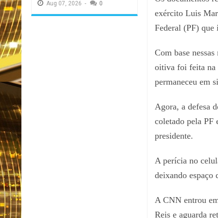
Aug
07,
2026
-
0
exército Luis Mar
Federal (PF) que 
Com base nessas 
oitiva foi feita n
permaneceu em si
Agora, a defesa d
coletado pela PF 
presidente.
A perícia no celu
deixando espaço d
A CNN entrou em 
Reis e aguarda re