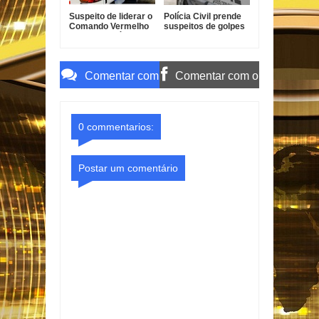
Suspeito de liderar o
Polícia Civil prende
Comando Vermelho
suspeitos de golpes
em Bayeux é preso
contra idosos em
Sapé
Comentar com
Comentar com o
o Gmail
Facebook
0 commentarios:
Postar um comentário