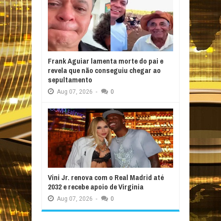
Frank Aguiar lamenta morte do pai e
revela que não conseguiu chegar ao
sepultamento
Aug
07,
2026
-
0
Vini Jr. renova com o Real Madrid até
2032 e recebe apoio de Virginia
Aug
07,
2026
-
0