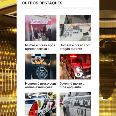
OUTROS DESTAQUES
Mulher é presa após
Homem é preso com
agredir policial e
drogas durante
funcionário em
Operação Forja em
Bayeux
Santa Helena
Homem é preso com
Jovem é morto a
armas e munições
tiros enquanto
durante ação policial
pilotava moto em
no Conde
João Pessoa