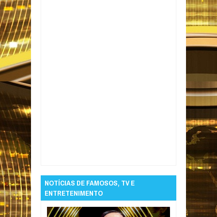
Item Reviewed:
Detento do semiaberto é
preso em Campina Grande durante festa
regada a drogas e com presença de
adolescentes
Rating:
5
Reviewed By:
Informativo em Foco
NOTÍCIAS DE FAMOSOS, TV E
ENTRETENIMENTO