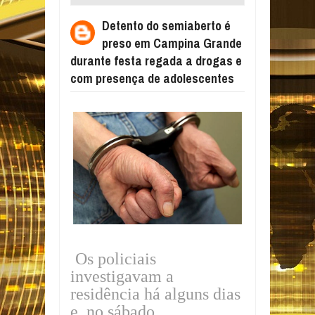
CAMPINA GRANDE DURANTE FESTA
Detento do semiaberto é
REGADA A DROGAS E COM PRESENÇA DE
preso em Campina Grande
ADOLESCENTES
durante festa regada a drogas e
com presença de adolescentes
Os policiais
investigavam a
residência há alguns dias
e, no sábado,