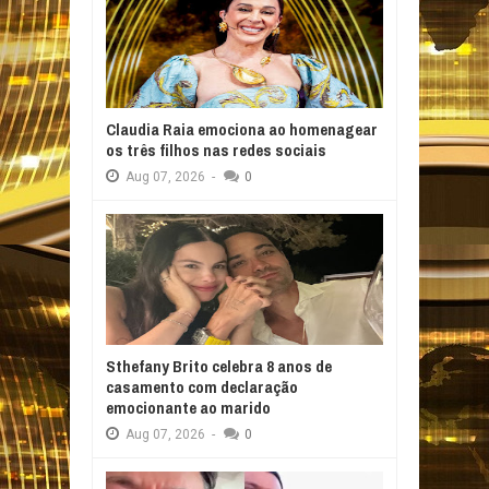
Claudia Raia emociona ao homenagear
os três filhos nas redes sociais
Aug
07,
2026
-
0
Sthefany Brito celebra 8 anos de
casamento com declaração
emocionante ao marido
Aug
07,
2026
-
0