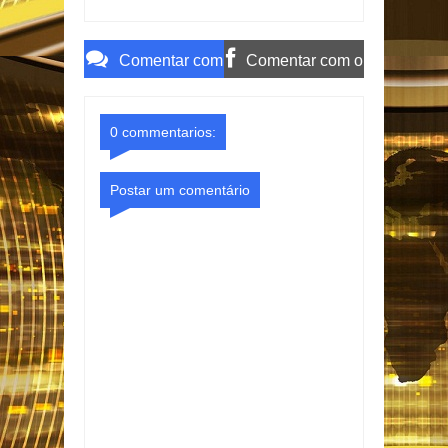
gasolina fora do
descontos indevidos
padrão
no INSS
Comentar com
Comentar com o
o Gmail
Facebook
0 commentarios:
Postar um comentário