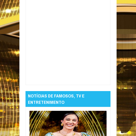
Item Reviewed:
Queda de marquise durante
desfile deixa mortos, feridos e cancela festa
em Pernambuco
Rating:
5
Reviewed By:
Informativo em Foco
NOTÍCIAS DE FAMOSOS, TV E
ENTRETENIMENTO