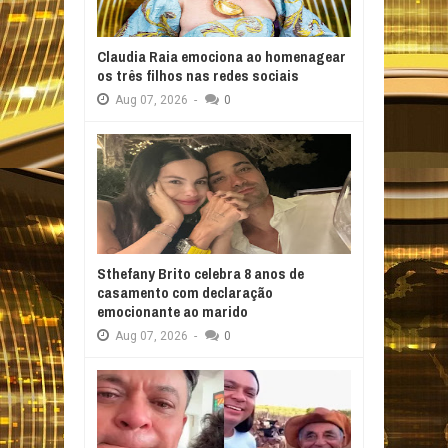
Claudia Raia emociona ao homenagear
os três filhos nas redes sociais
Aug
07,
2026
-
0
Sthefany Brito celebra 8 anos de
casamento com declaração
emocionante ao marido
Aug
07,
2026
-
0