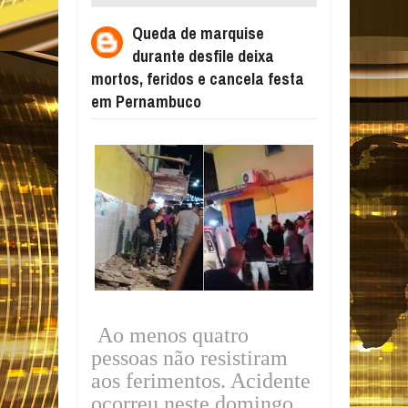
DEIXA MORTOS, FERIDOS E CANCELA
Queda de marquise
FESTA EM PERNAMBUCO
durante desfile deixa
mortos, feridos e cancela festa
em Pernambuco
Ao menos quatro
pessoas não resistiram
aos ferimentos. Acidente
ocorreu neste domingo