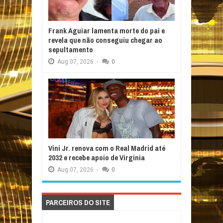
Frank Aguiar lamenta morte do pai e
revela que não conseguiu chegar ao
sepultamento
Aug
07,
2026
-
0
Vini Jr. renova com o Real Madrid até
2032 e recebe apoio de Virginia
Aug
07,
2026
-
0
PARCEIROS DO SITE