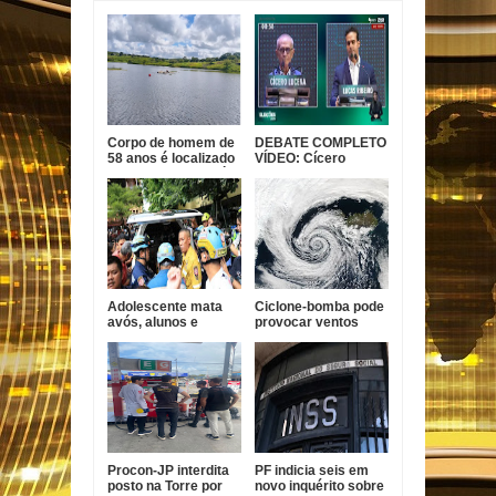
Corpo de homem de
DEBATE COMPLETO
58 anos é localizado
VÍDEO: Cícero
em açude na Paraíba
garante conclusão
da Ponte do Futuro e
Lucas diz que ex-
prefeito tem
experiência com
obra parada
Adolescente mata
Ciclone-bomba pode
avós, alunos e
provocar ventos
professores em
acima de 100 km/h e
escola na Tailândia
temporais em parte
do Brasil
Procon-JP interdita
PF indicia seis em
posto na Torre por
novo inquérito sobre