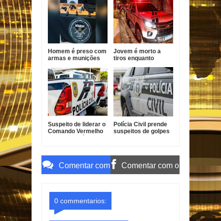
Homem é preso com
Jovem é morto a
armas e munições
tiros enquanto
durante ação policial
pilotava moto em
no Conde
João Pessoa
Suspeito de liderar o
Polícia Civil prende
Comando Vermelho
suspeitos de golpes
em Bayeux é preso
contra idosos em
Sapé
Comentar com
Comentar com o
o Gmail
Facebook
0 commentarios: