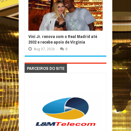
Vini Jr. renova com o Real Madrid até
2032 e recebe apoio de Virginia
Aug
07,
2026
-
0
PARCEIROS DO SITE