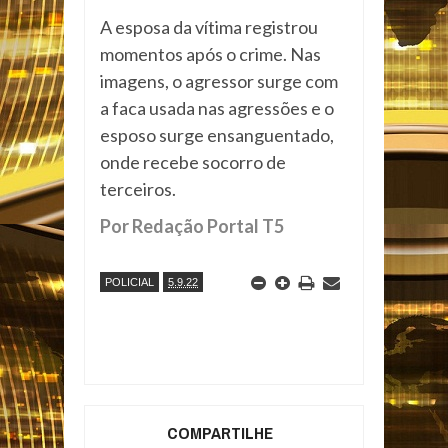
A esposa da vítima registrou
momentos após o crime. Nas
imagens, o agressor surge com
a faca usada nas agressões e o
esposo surge ensanguentado,
onde recebe socorro de
terceiros.
Por Redação Portal T5
POLICIAL
5.9.22
COMPARTILHE