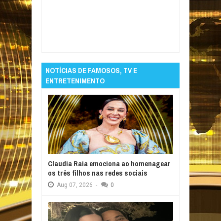
Item Reviewed:
Policial esfaqueado por
vizinho está grave em hospital de João
Pessoa
Rating:
5
Reviewed By:
Informativo
em Foco
NOTÍCIAS DE FAMOSOS, TV E
ENTRETENIMENTO
Claudia Raia emociona ao homenagear
os três filhos nas redes sociais
Aug
07,
2026
-
0