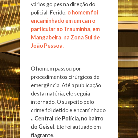
vários golpes na direção do
policial. Ferido,
o homem foi
encaminhado em um carro
particular ao Trauminha, em
Mangabeira, na Zona Sul de
João Pessoa.
O homem passou por
procedimentos cirúrgicos de
emergência. Até a publicação
desta matéria, ele seguia
internado. O suspeito pelo
crime foi detido e encaminhado
à
Central de Polícia, no bairro
do Geisel.
Ele foi autuado em
flagrante.