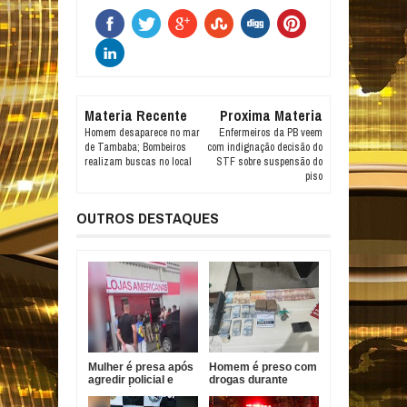
Materia Recente
Proxima Materia
Homem desaparece no mar
Enfermeiros da PB veem
de Tambaba; Bombeiros
com indignação decisão do
realizam buscas no local
STF sobre suspensão do
piso
OUTROS DESTAQUES
Mulher é presa após
Homem é preso com
agredir policial e
drogas durante
funcionário em
Operação Forja em
Bayeux
Santa Helena