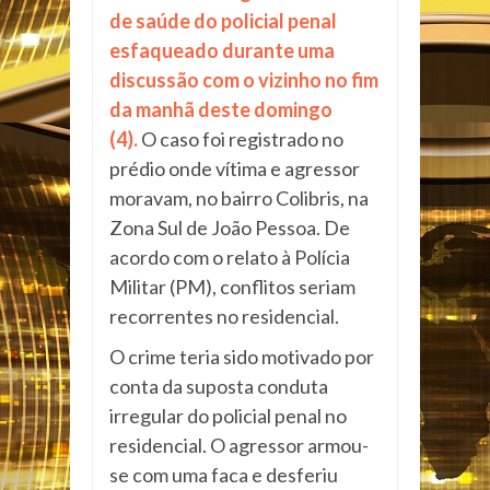
de saúde do policial penal
esfaqueado durante uma
discussão com o vizinho no fim
da manhã deste domingo
(4).
O caso foi registrado no
prédio onde vítima e agressor
moravam, no bairro Colibris, na
Zona Sul de João Pessoa. De
acordo com o relato à Polícia
Militar (PM), conflitos seriam
recorrentes no residencial.
O crime teria sido motivado por
conta da suposta conduta
irregular do policial penal no
residencial. O agressor armou-
se com uma faca e desferiu