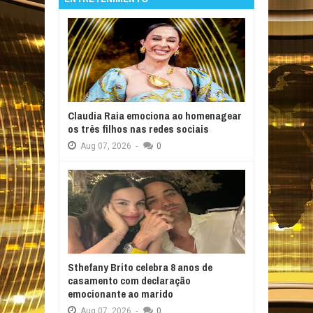
Claudia Raia emociona ao homenagear
os três filhos nas redes sociais
Aug
07,
2026
-
0
Sthefany Brito celebra 8 anos de
casamento com declaração
emocionante ao marido
Aug
07,
2026
-
0