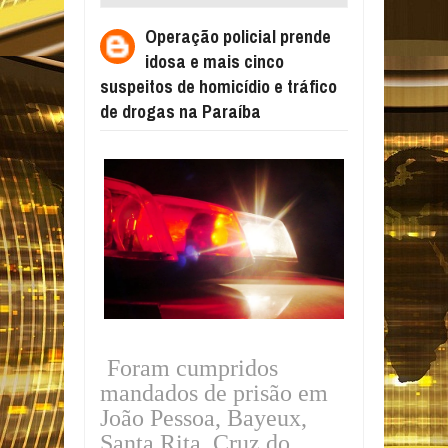
MAIS CINCO SUSPEITOS DE HOMICÍDIO E
Operação policial prende
TRÁFICO DE DROGAS NA PARAÍBA
idosa e mais cinco
suspeitos de homicídio e tráfico
de drogas na Paraíba
Foram cumpridos
mandados de prisão em
João Pessoa, Bayeux,
Santa Rita, Cruz do