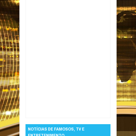
Item Reviewed:
Operação policial prende
idosa e mais cinco suspeitos de homicídio e
tráfico de drogas na Paraíba
Rating:
5
Reviewed By:
Informativo em Foco
NOTÍCIAS DE FAMOSOS, TV E
ENTRETENIMENTO