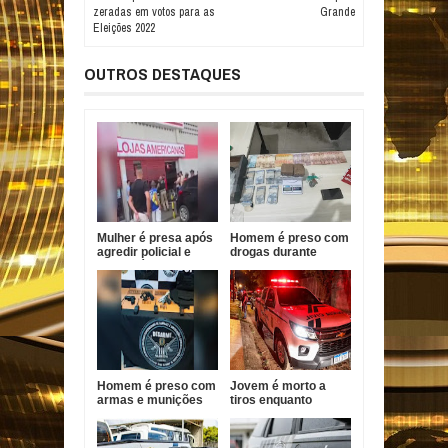
zeradas em votos para as
Grande
Eleições 2022
OUTROS DESTAQUES
Mulher é presa após
Homem é preso com
agredir policial e
drogas durante
funcionário em
Operação Forja em
Bayeux
Santa Helena
Homem é preso com
Jovem é morto a
armas e munições
tiros enquanto
durante ação policial
pilotava moto em
no Conde
João Pessoa