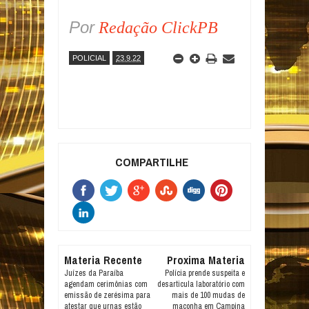
Por
Redação ClickPB
POLICIAL
23.9.22
COMPARTILHE
Materia Recente
Proxima Materia
Juízes da Paraíba
Polícia prende suspeita e
agendam cerimônias com
desarticula laboratório com
emissão de zerésima para
mais de 100 mudas de
atestar que urnas estão
maconha em Campina