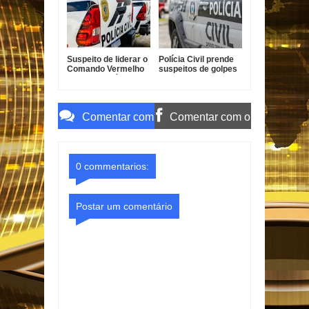
Suspeito de liderar o
Polícia Civil prende
Comando Vermelho
suspeitos de golpes
em Bayeux é preso
contra idosos em
Sapé
Comentar com
Comentar com o
o Gmail
Facebook
0 commentarios:
Postar um comentário