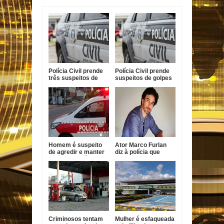
Polícia Civil prende
Polícia Civil prende
três suspeitos de
suspeitos de golpes
golpes financeiros
contra idosos em
contra idosos em
Sapé
Sapé
Homem é suspeito
Ator Marco Furlan
de agredir e manter
diz à polícia que
mulher em cárcere
confundiu criança
na Paraíba
com namorada após
prisão por estupro
de vulnerável
Criminosos tentam
Mulher é esfaqueada