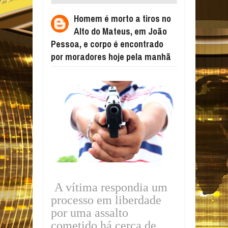
MATEUS, EM JOÃO PESSOA, E CORPO É
Homem é morto a tiros no
ENCONTRADO POR MORADORES HOJE
Alto do Mateus, em João
PELA MANHÃ
Pessoa, e corpo é encontrado
por moradores hoje pela manhã
A vítima respondia um
processo em liberdade
por uma assalto
cometido há cerca de