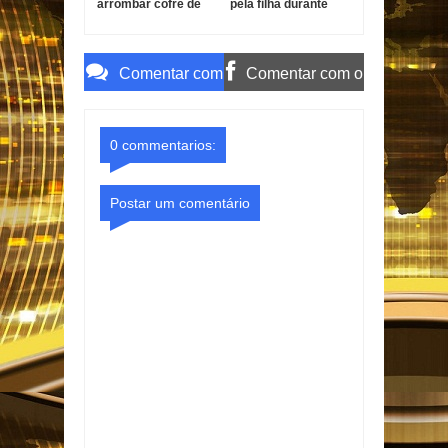
arrombar cofre de
pela filha durante
posto de
surto em João
combustíveis em
Pessoa
João Pessoa
Comentar com
Comentar com o
o Gmail
Facebook
0 commentarios:
Postar um comentário