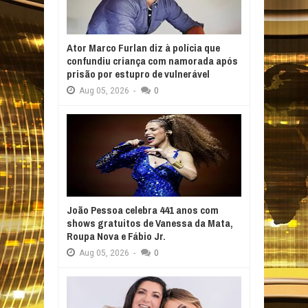
Ator Marco Furlan diz à polícia que
confundiu criança com namorada após
prisão por estupro de vulnerável
Aug
05,
2026
-
0
João Pessoa celebra 441 anos com
shows gratuitos de Vanessa da Mata,
Roupa Nova e Fábio Jr.
Aug
05,
2026
-
0