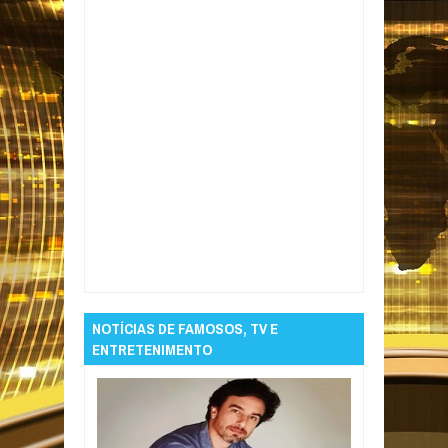
Item Reviewed:
Homem é morto a tiros no
Alto do Mateus, em João Pessoa, e corpo é
encontrado por moradores hoje pela manhã
Rating:
5
Reviewed By:
Informativo em Foco
NOTÍCIAS DE FAMOSOS, TV E
ENTRETENIMENTO