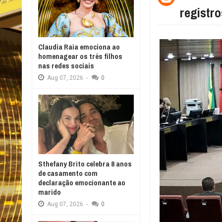
registr
Claudia Raia emociona ao
homenagear os três filhos
nas redes sociais
Aug
07,
2026
-
0
Sthefany Brito celebra 8 anos
de casamento com
declaração emocionante ao
marido
Aug
07,
2026
-
0