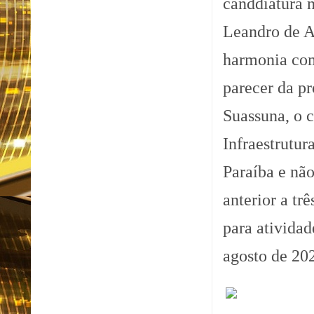
canddiatura n
Leandro de A
harmonia com
parecer da pr
Suassuna, o 
Infraestrutu
Paraíba e nã
anterior a tr
para atividad
agosto de 20