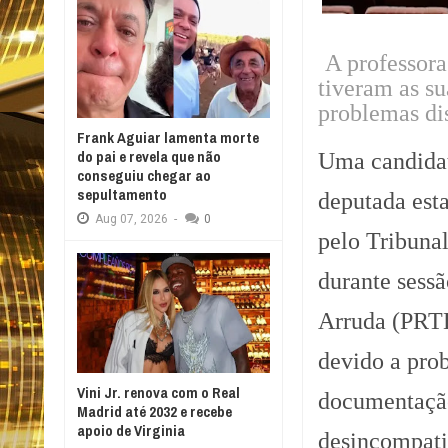
A professor
tiveram as su
problemas dis
Frank Aguiar lamenta morte
do pai e revela que não
Uma candidat
conseguiu chegar ao
sepultamento
deputada esta
Aug
07,
2026
-
0
pelo Tribuna
durante sess
Arruda (PRTB
devido a prob
Vini Jr. renova com o Real
documentaçã
Madrid até 2032 e recebe
apoio de Virginia
desincompatib