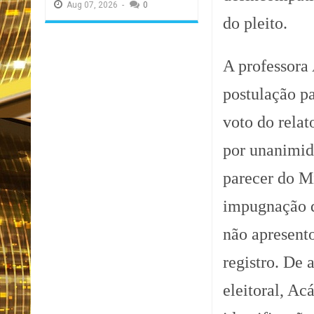
Aug
07,
2026
-
0
do pleito.
A professora
postulação p
voto do relat
por unanimid
parecer do Mi
impugnação d
não apresent
registro. De 
eleitoral, A