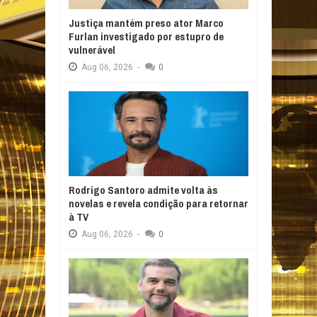
Justiça mantém preso ator Marco
Furlan investigado por estupro de
vulnerável
Aug
06,
2026
-
0
Rodrigo Santoro admite volta às
novelas e revela condição para retornar
à TV
Aug
06,
2026
-
0