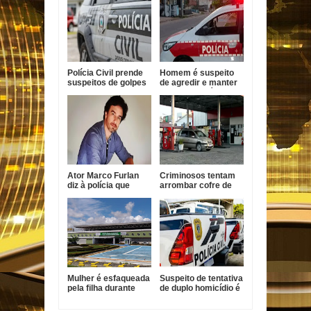
Polícia Civil prende
Homem é suspeito
suspeitos de golpes
de agredir e manter
contra idosos em
mulher em cárcere
Sapé
na Paraíba
Ator Marco Furlan
Criminosos tentam
diz à polícia que
arrombar cofre de
confundiu criança
posto de
com namorada após
combustíveis em
prisão por estupro
João Pessoa
de vulnerável
Mulher é esfaqueada
Suspeito de tentativa
pela filha durante
de duplo homicídio é
surto em João
preso em João
Pessoa
Pessoa