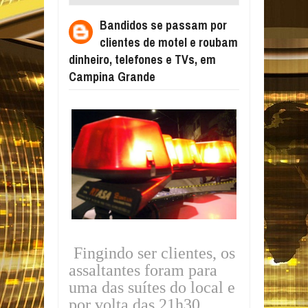
MOTEL E ROUBAM DINHEIRO, TELEFONES
Bandidos se passam por
E TVS, EM CAMPINA GRANDE
clientes de motel e roubam
dinheiro, telefones e TVs, em
Campina Grande
Fingindo ser clientes, os
assaltantes foram para
uma das suítes do local e
por volta das 21h30