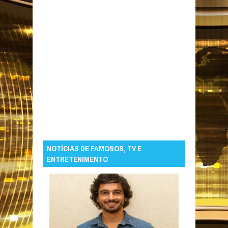
Item Reviewed:
Bandidos se passam por
clientes de motel e roubam dinheiro,
telefones e TVs, em Campina Grande
Rating:
5
Reviewed By:
Informativo em Foco
NOTÍCIAS DE FAMOSOS, TV E
ENTRETENIMENTO