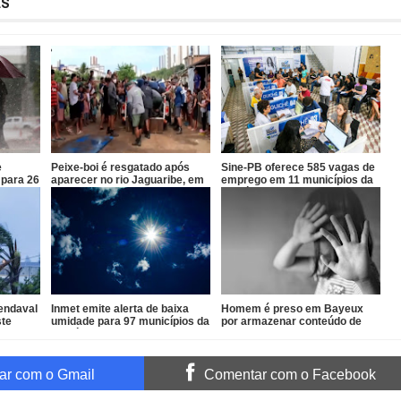
ES
e
Peixe-boi é resgatado após
Sine-PB oferece 585 vagas de
 para 26
aparecer no rio Jaguaribe, em
emprego em 11 municípios da
João Pessoa
Paraíba
vendaval
Inmet emite alerta de baixa
Homem é preso em Bayeux
ste
umidade para 97 municípios da
por armazenar conteúdo de
Paraíba
abuso infantil
r com o Gmail
Comentar com o Facebook