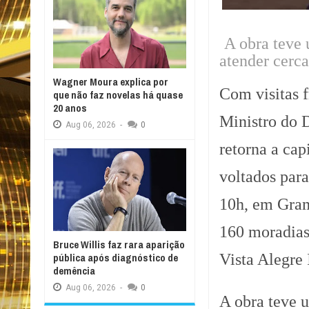
A obra teve 
atender cerca
Wagner Moura explica por
Com visitas f
que não faz novelas há quase
20 anos
Ministro do 
Aug
06,
2026
-
0
retorna a capi
voltados para
10h, em Gram
160 moradias
Bruce Willis faz rara aparição
Vista Alegre I
pública após diagnóstico de
demência
Aug
06,
2026
-
0
A obra teve 