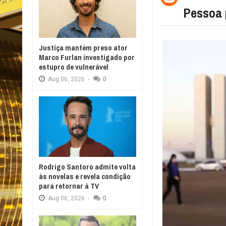
Pessoa 
Justiça mantém preso ator
Marco Furlan investigado por
estupro de vulnerável
Aug
06,
2026
-
0
Rodrigo Santoro admite volta
às novelas e revela condição
para retornar à TV
Aug
06,
2026
-
0