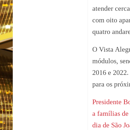
atender cerc
com oito apa
quatro andare
O Vista Aleg
módulos, send
2016 e 2022. 
para os próx
Presidente B
a famílias de
dia de São J