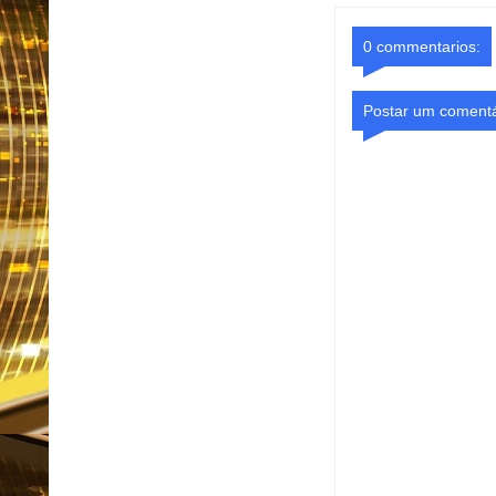
0 commentarios:
Postar um comentá