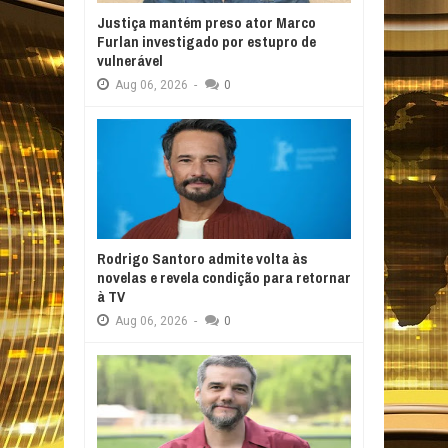
Justiça mantém preso ator Marco
Furlan investigado por estupro de
vulnerável
Aug
06,
2026
-
0
Rodrigo Santoro admite volta às
novelas e revela condição para retornar
à TV
Aug
06,
2026
-
0