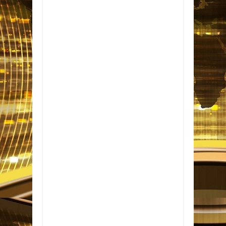
Item Reviewed:
Idosa é atropelada por
policial militar em motocicleta, em Campina
Grande
Rating:
5
Reviewed By:
Informativo