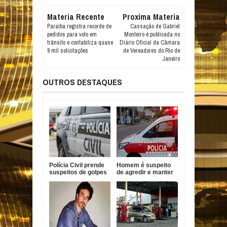
Materia Recente
Proxima Materia
Paraíba registra recorde de
Cassação de Gabriel
pedidos para voto em
Monteiro é publicada no
trânsito e contabiliza quase
Diário Oficial da Câmara
9 mil solicitações
de Vereadores do Rio de
Janeiro
OUTROS DESTAQUES
Polícia Civil prende
Homem é suspeito
suspeitos de golpes
de agredir e manter
contra idosos em
mulher em cárcere
Sapé
na Paraíba