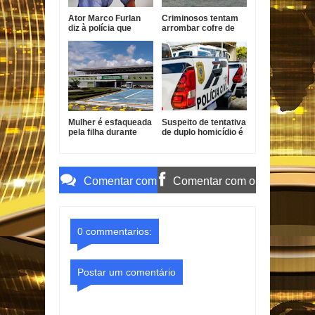
Ator Marco Furlan
Criminosos tentam
diz à polícia que
arrombar cofre de
confundiu criança
posto de
com namorada após
combustíveis em
prisão por estupro
João Pessoa
de vulnerável
Mulher é esfaqueada
Suspeito de tentativa
pela filha durante
de duplo homicídio é
surto em João
preso em João
Pessoa
Pessoa
Comentar com
Comentar com o
o Gmail
Facebook
0 commentarios:
Postar um comentário