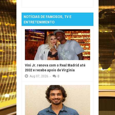
em Foco
NOTÍCIAS DE FAMOSOS, TV E
ENTRETENIMENTO
Vini Jr. renova com o Real Madrid até
2032 e recebe apoio de Virginia
Aug
07,
2026
-
0