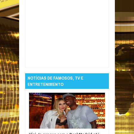
Item Reviewed:
Hulk: Atacante do Atlético-MG
fala sobre receio de sair de casa após
derrota e jejum de gols
Rating:
5
Reviewed
By:
Informativo em Foco
NOTÍCIAS DE FAMOSOS, TV E
ENTRETENIMENTO