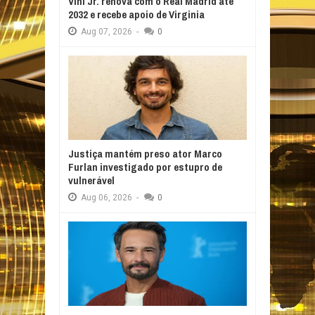
Vini Jr. renova com o Real Madrid até
2032 e recebe apoio de Virginia
Aug
07,
2026
-
0
Justiça mantém preso ator Marco
Furlan investigado por estupro de
vulnerável
Aug
06,
2026
-
0