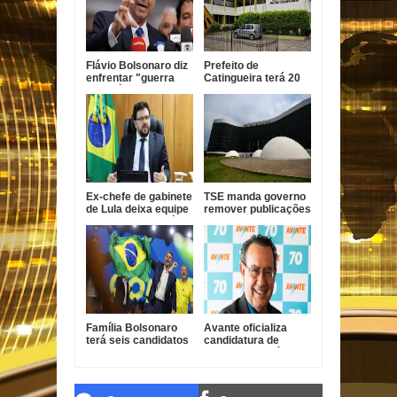
Flávio Bolsonaro diz
Prefeito de
enfrentar "guerra
Catingueira terá 20
psicológica" na
dias para explicar ao
campanha
TCE-PB
terceirização
irregular de R$ 546
mil
Ex-chefe de gabinete
TSE manda governo
de Lula deixa equipe
remover publicações
de campanha após
que exaltam Lula das
pressão
redes oficiais
Família Bolsonaro
Avante oficializa
terá seis candidatos
candidatura de
nas eleições de
Augusto Cury à
outubro
Presidência da
República