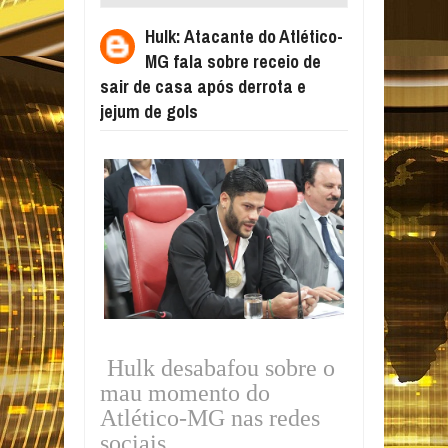
SOBRE RECEIO DE SAIR DE CASA APÓS
Hulk: Atacante do Atlético-
DERROTA E JEJUM DE GOLS
MG fala sobre receio de
sair de casa após derrota e
jejum de gols
Hulk desabafou sobre o
mau momento do
Atlético-MG nas redes
sociais