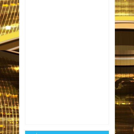
Item Reviewed:
Estudante é condenada a 34
anos de prisão na Arábia Saudita por usar o
Twitter
Rating:
5
Reviewed By:
Informativo em
Foco