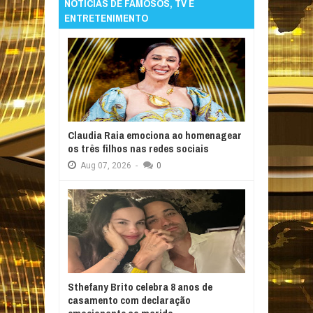
NOTÍCIAS DE FAMOSOS, TV E
ENTRETENIMENTO
Claudia Raia emociona ao homenagear
os três filhos nas redes sociais
Aug
07,
2026
-
0
Sthefany Brito celebra 8 anos de
casamento com declaração