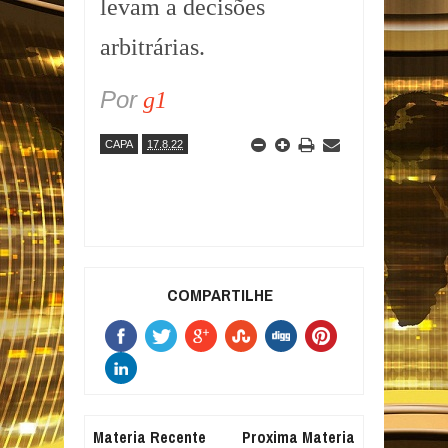
levam a decisões
arbitrárias.
Por
g1
CAPA
17.8.22
COMPARTILHE
Materia Recente
Proxima Materia