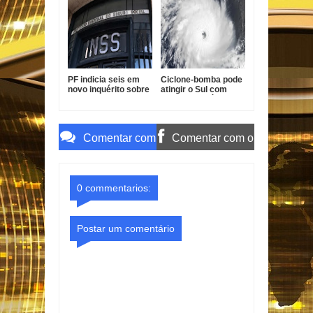
temporais em parte
padrão
do Brasil
PF indicia seis em
Ciclone-bomba pode
novo inquérito sobre
atingir o Sul com
descontos indevidos
ventos de até 100
no INSS
km/h
Comentar com
Comentar com o
o Gmail
Facebook
0 commentarios:
Postar um comentário