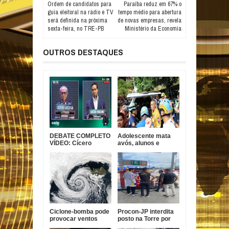
Ordem de candidatos para
Paraíba reduz em 67% o
guia eleitoral na rádio e TV
tempo médio para abertura
será definida na próxima
de novas empresas, revela
sexta-feira, no TRE-PB
Ministério da Economia
OUTROS DESTAQUES
DEBATE COMPLETO
Adolescente mata
VÍDEO: Cícero
avós, alunos e
garante conclusão
professores em
da Ponte do Futuro e
escola na Tailândia
Lucas diz que ex-
prefeito tem
experiência com
obra parada
Ciclone-bomba pode
Procon-JP interdita
provocar ventos
posto na Torre por
acima de 100 km/h e
gasolina fora do