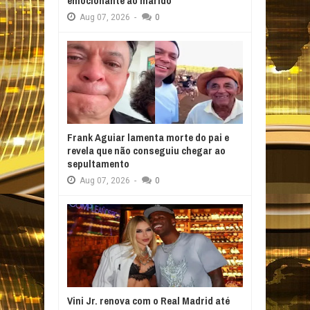
emocionante ao marido
Aug
07,
2026
-
0
Frank Aguiar lamenta morte do pai e
revela que não conseguiu chegar ao
sepultamento
Aug
07,
2026
-
0
Vini Jr. renova com o Real Madrid até