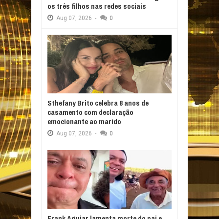
os três filhos nas redes sociais
Aug
07,
2026
-
0
Sthefany Brito celebra 8 anos de
casamento com declaração
emocionante ao marido
Aug
07,
2026
-
0
Frank Aguiar lamenta morte do pai e