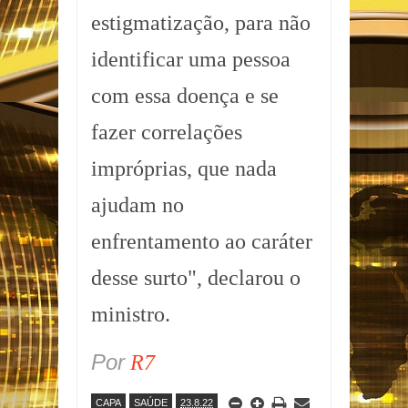
estigmatização, para não
identificar uma pessoa
com essa doença e se
fazer correlações
impróprias, que nada
ajudam no
enfrentamento ao caráter
desse surto", declarou o
ministro.
Por
R7
CAPA
SAÚDE
23.8.22