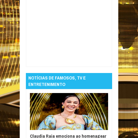
Item Reviewed:
Brasil tem dois casos de
varíola do macaco em bebês com menos de
um ano
Rating:
5
Reviewed By:
Informativo
em Foco
NOTÍCIAS DE FAMOSOS, TV E
ENTRETENIMENTO
Claudia Raia emociona ao homenagear