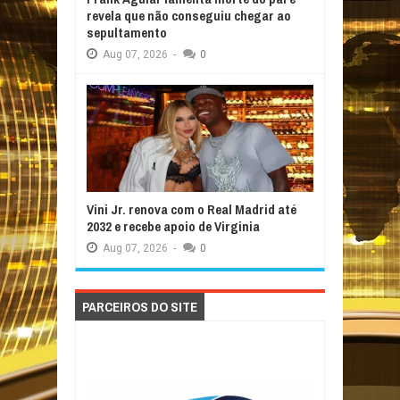
revela que não conseguiu chegar ao
sepultamento
Aug
07,
2026
-
0
Vini Jr. renova com o Real Madrid até
2032 e recebe apoio de Virginia
Aug
07,
2026
-
0
PARCEIROS DO SITE