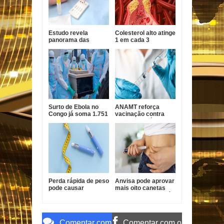
Estudo revela
Colesterol alto atinge
panorama das
1 em cada 3
hepatites virais no
brasileiros e pode
Brasil e aponta
evoluir sem
desafios para
sintomas
eliminação até 2030
Surto de Ebola no
ANAMT reforça
Congo já soma 1.751
vacinação contra
mortes, alerta OMS
sarampo após casos
em São Paulo
Perda rápida de peso
Anvisa pode aprovar
pode causar
mais oito canetas
afundamento das
emagrecedoras até
têmporas, alertam
2026
especialistas
Comentar com
Comentar com o