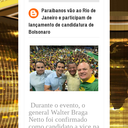
PARTICIPAM DE LANÇAMENTO DE
Paraibanos vão ao Rio de
CANDIDATURA DE BOLSONARO
Janeiro e participam de
lançamento de candidatura de
Bolsonaro
Durante o evento, o
general Walter Braga
Netto foi confirmado
como candidato a vice na