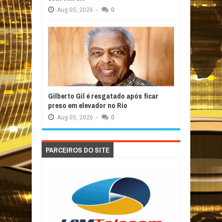
Aug
05,
2026
-
0
Gilberto Gil é resgatado após ficar
preso em elevador no Rio
Aug
05,
2026
-
0
PARCEIROS DO SITE