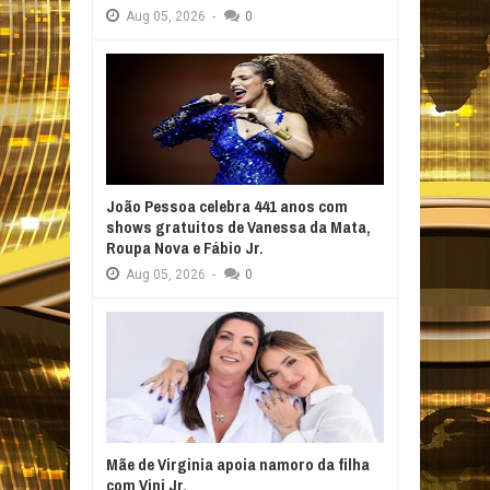
Aug
05,
2026
-
0
João Pessoa celebra 441 anos com
shows gratuitos de Vanessa da Mata,
Roupa Nova e Fábio Jr.
Aug
05,
2026
-
0
Mãe de Virginia apoia namoro da filha
com Vini Jr.