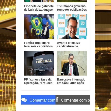
Ex-chefe de gabinete
TSE manda governo
de Lula deixa equipe
remover publicações
de campanha após
que exaltam Lula das
pressão
redes oficiais
Família Bolsonaro
Avante oficializa
terá seis candidatos
candidatura de
nas eleições de
Augusto Cury à
outubro
Presidência da
República
PF faz nova fase da
Barroso é internado
Operação, "Fraudes
em São Paulo após
do INSS" Sem
intoxicação
Desconto e mira
alimentar
senador Weverton
Rocha e advogado
Comentar com
Comentar com o
o Gmail
Facebook