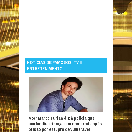
Item Reviewed:
Paraibanos vão ao Rio de
Janeiro e participam de lançamento de
candidatura de Bolsonaro
Rating:
5
Reviewed By:
Informativo em Foco
NOTÍCIAS DE FAMOSOS, TV E
ENTRETENIMENTO
Ator Marco Furlan diz à polícia que
confundiu criança com namorada após
prisão por estupro de vulnerável