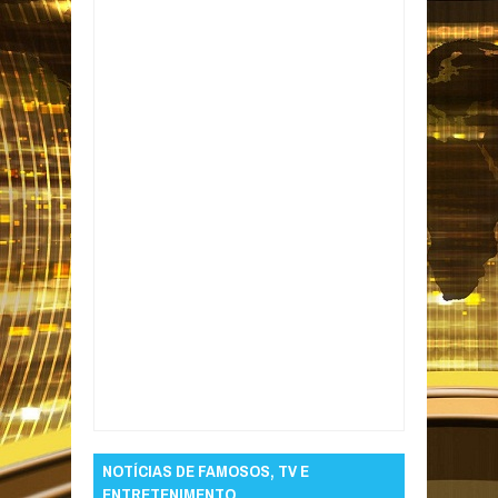
Item Reviewed:
Ministério Público da Paraíba
apura denúncia de 'casas de prostituição' em
Belém
Rating:
5
Reviewed By:
Informativo em
Foco
NOTÍCIAS DE FAMOSOS, TV E
ENTRETENIMENTO