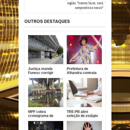
região: "iremos fazer, será
compromisso nosso"
OUTROS DESTAQUES
Justiça manda
Prefeitura de
Funesc corrigir
Alhandra contrata
sistema contra
Nathanzinho Lima
incêndio em João
por R$ 750 mil para
Pessoa
show da festa da
padroeira
MPF cobra
TRE-PB abre
cronograma de
seleção de estágio
obras em pontes da
de pós-graduação
BR-101 na Paraíba
com bolsa de R$ 1,8
mil