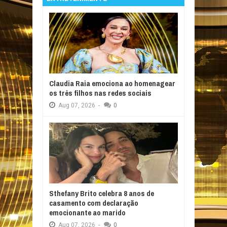
Claudia Raia emociona ao homenagear
os três filhos nas redes sociais
Aug
07,
2026
-
0
Sthefany Brito celebra 8 anos de
casamento com declaração
emocionante ao marido
Aug
07,
2026
-
0