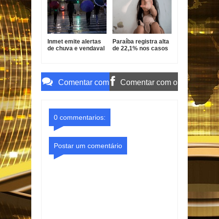
Inmet emite alertas
Paraíba registra alta
de chuva e vendaval
de 22,1% nos casos
para 173 cidades da
de estupro de
Paraíba
vulnerável
Comentar com
Comentar com o
o Gmail
Facebook
0 commentarios:
Postar um comentário