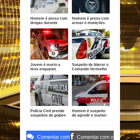
Homem é preso com
Homem é preso com
drogas durante
armas e munições
Operação Forja em
durante ação policial
Santa Helena
no Conde
Jovem é morto a
Suspeito de liderar o
tiros enquanto
Comando Vermelho
pilotava moto em
em Bayeux é preso
João Pessoa
Polícia Civil prende
Homem é suspeito
suspeitos de golpes
de agredir e manter
contra idosos em
mulher em cárcere
Sapé
na Paraíba
Comentar com
Comentar com o