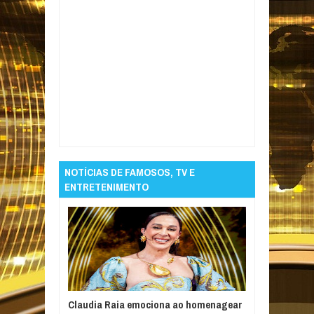
Item Reviewed:
Homem é preso por
homicídio cometido em Sousa, oito anos
depois do crime
Rating:
5
Reviewed By:
Informativo em Foco
NOTÍCIAS DE FAMOSOS, TV E
ENTRETENIMENTO
Claudia Raia emociona ao homenagear