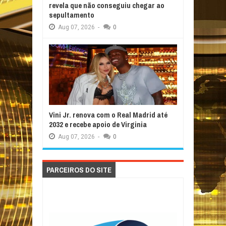
revela que não conseguiu chegar ao
sepultamento
Aug
07,
2026
-
0
Vini Jr. renova com o Real Madrid até
2032 e recebe apoio de Virginia
Aug
07,
2026
-
0
PARCEIROS DO SITE