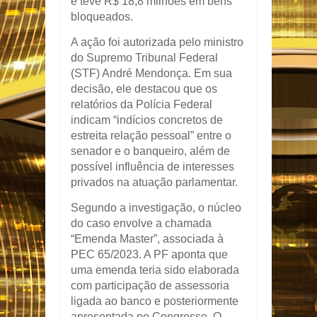
e teve R$ 18,8 milhões em bens
bloqueados.
A ação foi autorizada pelo ministro
do Supremo Tribunal Federal
(STF) André Mendonça. Em sua
decisão, ele destacou que os
relatórios da Polícia Federal
indicam “indícios concretos de
estreita relação pessoal” entre o
senador e o banqueiro, além de
possível influência de interesses
privados na atuação parlamentar.
Segundo a investigação, o núcleo
do caso envolve a chamada
“Emenda Master”, associada à
PEC 65/2023. A PF aponta que
uma emenda teria sido elaborada
com participação de assessoria
ligada ao banco e posteriormente
apresentada no Congresso. O