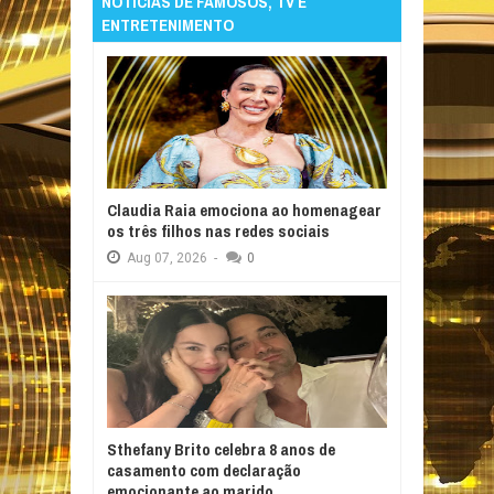
NOTÍCIAS DE FAMOSOS, TV E
ENTRETENIMENTO
Claudia Raia emociona ao homenagear
os três filhos nas redes sociais
Aug
07,
2026
-
0
Sthefany Brito celebra 8 anos de
casamento com declaração
emocionante ao marido