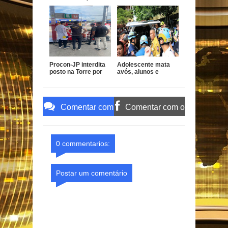
ventos de até 100
descontos indevidos
km/h
no INSS
Procon-JP interdita
Adolescente mata
posto na Torre por
avós, alunos e
gasolina fora do
professores em
padrão
escola na Tailândia
Comentar com
Comentar com o
o Gmail
Facebook
0 commentarios:
Postar um comentário