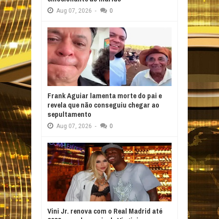
Aug
07,
2026
-
0
Frank Aguiar lamenta morte do pai e
revela que não conseguiu chegar ao
sepultamento
Aug
07,
2026
-
0
Vini Jr. renova com o Real Madrid até