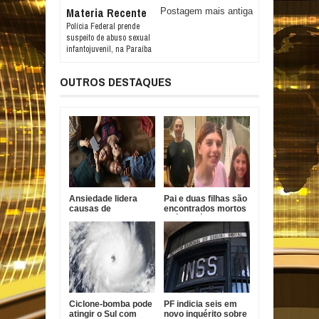
Materia Recente
Postagem mais antiga
Polícia Federal prende
suspeito de abuso sexual
infantojuvenil, na Paraíba
OUTROS DESTAQUES
Ansiedade lidera
Pai e duas filhas são
causas de
encontrados mortos
incapacidade entre
após divórcio nos
jovens no Brasil
EUA
Ciclone-bomba pode
PF indicia seis em
atingir o Sul com
novo inquérito sobre