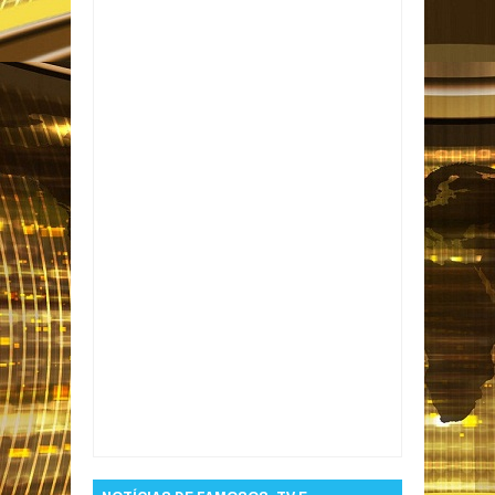
Item Reviewed:
PF mira Ciro Nogueira em
operação sobre Banco Master
Rating:
5
Reviewed By:
Informativo em Foco