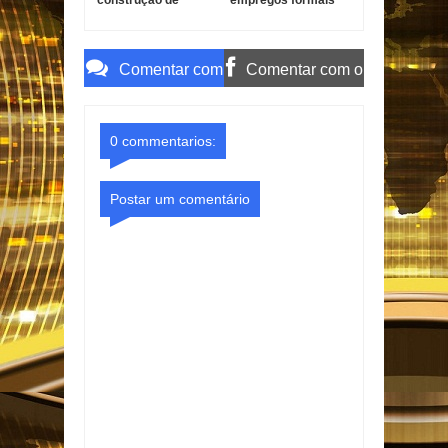
construção de
empregos formais
barragem em
no primeiro
Gurinhém por
semestre de 2026
suspeita de
irregularidades
Comentar com
Comentar com o
o Gmail
Facebook
0 commentarios:
Postar um comentário