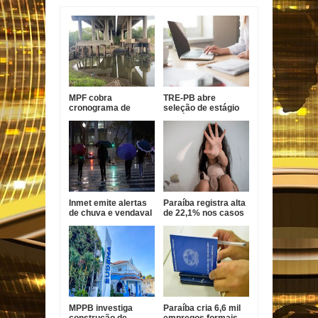
MPF cobra
TRE-PB abre
cronograma de
seleção de estágio
obras em pontes da
de pós-graduação
BR-101 na Paraíba
com bolsa de R$ 1,8
mil
Inmet emite alertas
Paraíba registra alta
de chuva e vendaval
de 22,1% nos casos
para 173 cidades da
de estupro de
Paraíba
vulnerável
MPPB investiga
Paraíba cria 6,6 mil