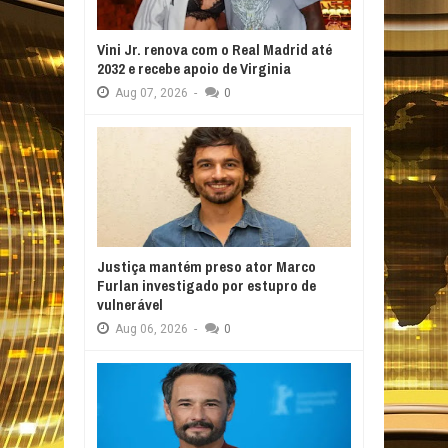
Vini Jr. renova com o Real Madrid até
2032 e recebe apoio de Virginia
Aug
07,
2026
-
0
Justiça mantém preso ator Marco
Furlan investigado por estupro de
vulnerável
Aug
06,
2026
-
0