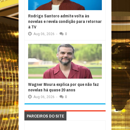
Rodrigo Santoro admite volta às
novelas e revela condição para retornar
à TV
Aug
06,
2026
-
0
Wagner Moura explica por que não faz
novelas há quase 20 anos
Aug
06,
2026
-
0
PARCEIROS DO SITE