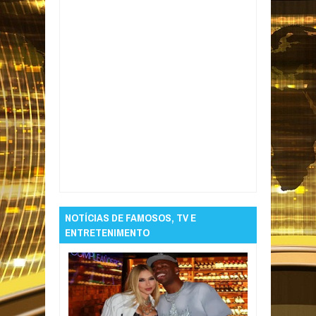
Item Reviewed:
Paraíba lidera pós-
graduação no Nordeste com média superior
Rating:
5
Reviewed By:
Informativo em Foco
NOTÍCIAS DE FAMOSOS, TV E
ENTRETENIMENTO